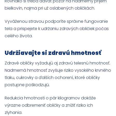
Rovnako si treba dávať pozor na nadmerný príjem
bielkovín, najmä pri už oslabených obličkách.
Vyváženou stravou podporíte správne fungovanie
tela a prispejete k udržaniu zdravých obličiek počas
celého života.
Udržiavajte si zdravú hmotnosť
Zdravé obličky vyžadujú aj zdravú telesnú hmotnosť.
Nadmerná hmotnosť zvyšuje riziko vysokého krvného
tlaku, cukrovky a ďalších ochorení, ktoré obličky
postupne poškodzujú.
Redukcia hmotnosti o pár kilogramov dokáže
výrazne odbremeniť obličky a znížiť riziko ich
zlyhania.