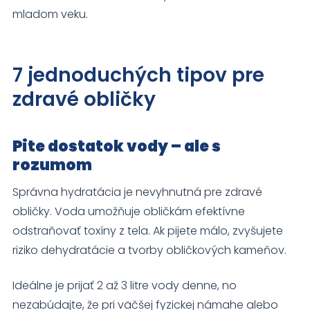
mladom veku.
svojich záujmov
a správania
počas návštevy
našej stránky
7 jednoduchých tipov pre
zvyšujete šancu
na zobrazenie
zdravé obličky
kvalitnejšie
prispôsobeného
obsahu a
ponúk.
Pite dostatok vody – ale s
rozumom
Správna hydratácia je nevyhnutná pre zdravé
obličky. Voda umožňuje obličkám efektívne
odstraňovať toxíny z tela. Ak pijete málo, zvyšujete
riziko dehydratácie a tvorby obličkových kameňov.
Ideálne je prijať 2 až 3 litre vody denne, no
nezabúdajte, že pri väčšej fyzickej námahe alebo