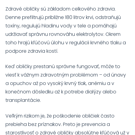
používania
Zdravé obličky sú základom celkového zdravia.
webovej
stránky.
Denne prefiltrujú približne 180 litrov krvi, odstraňujú
toxíny, regulujú hladinu vody v tele a pomáhajú
udržiavať správnu rovnováhu elektrolytov. Okrem
Používateľská
spokojnosť
toho hrajú kľúčovú úlohu v regulácii krvného tlaku a
Aby naša
podpore zdravia kostí.
stránka počas
vašej návštevy
fungovala čo
Keď obličky prestanú správne fungovať, môže to
najlepšie. Ak
viesť k vážnym zdravotným problémom – od únavy
tieto súbory
a opuchov až po vysoký krvný tlak, anémiu a v
cookie
odmietnete,
konečnom dôsledku až k potrebe dialýzy alebo
niektoré funkcie
transplantácie.
z webovej
stránky zmiznú.
Veľkým rizikom je, že poškodenie obličiek často
prebieha bez príznakov. Preto je prevencia a
Marketing
starostlivosť o zdravé obličky absolútne kľúčová už v
Zdieľaním