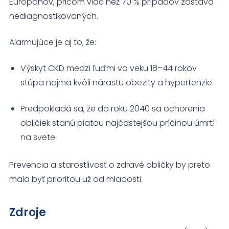
Európanov, pričom viac než 70 % prípadov zostáva
nediagnostikovaných.
Alarmujúce je aj to, že:
Výskyt CKD medzi ľuďmi vo veku 18–44 rokov
stúpa najmä kvôli nárastu obezity a hypertenzie.
Predpokladá sa, že do roku 2040 sa ochorenia
obličiek stanú piatou najčastejšou príčinou úmrtí
na svete.
Prevencia a starostlivosť o zdravé obličky by preto
mala byť prioritou už od mladosti.
Zdroje