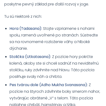
poskytne pevný základ pre ďalší rozvoj v joge.
Tu sú niektoré z nich:
Hora (Tadasana):
Stojte vzpriamene s nohami
spolu, ramená uvoľnené po stranách. Sústredte
sa na rovnomerné rozloženie váhy a hlboké
dýchanie.
Stolička (Utkatasana):
Z pozície hory pokrčte
kolená, akoby ste si chceli sadnúť na neviditeľnú
stoličku, ruky zdvihnite nad hlavu. Táto pozícia
posilňuje svaly nôh a chrbta.
Pes tvárou dole (Adho Mukha Svanasana):
Z
pozície na štyroch zdvihnite boky smerom nahor,
vytvárajúc obrátené „V“ s telom. Táto pozícia
natiahne chrbát, hamstringy a lýtka.