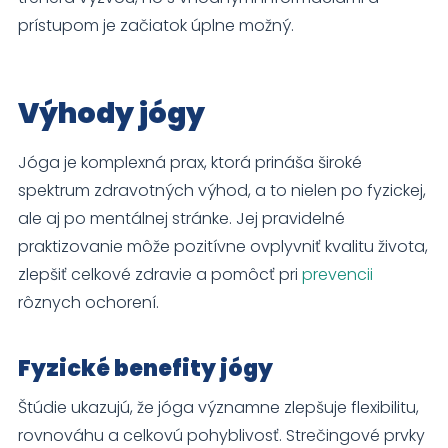
používania
prístupom je začiatok úplne možný.
webovej
stránky.
Výhody jógy
Používateľská
spokojnosť
Aby naša
Jóga je komplexná prax, ktorá prináša široké
stránka počas
spektrum zdravotných výhod, a to nielen po fyzickej,
vašej návštevy
ale aj po mentálnej stránke. Jej pravidelné
fungovala čo
najlepšie. Ak
praktizovanie môže pozitívne ovplyvniť kvalitu života,
tieto súbory
zlepšiť celkové zdravie a pomôcť pri
prevencii
cookie
odmietnete,
rôznych ochorení.
niektoré funkcie
z webovej
stránky zmiznú.
Fyzické benefity jógy
Štúdie ukazujú, že jóga významne zlepšuje flexibilitu,
Marketing
rovnováhu a celkovú pohyblivosť. Strečingové prvky
Zdieľaním