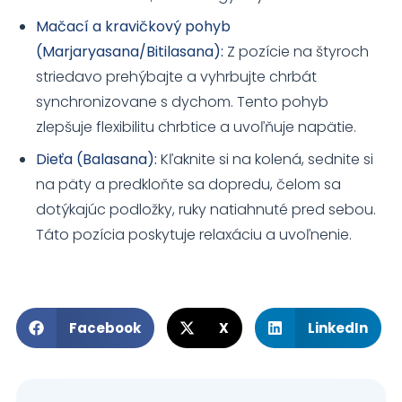
Mačací a kravičkový pohyb
(Marjaryasana/Bitilasana):
Z pozície na štyroch
striedavo prehýbajte a vyhrbujte chrbát
synchronizovane s dychom. Tento pohyb
zlepšuje flexibilitu chrbtice a uvoľňuje napätie.
Dieťa (Balasana):
Kľaknite si na kolená, sednite si
na päty a predkloňte sa dopredu, čelom sa
dotýkajúc podložky, ruky natiahnuté pred sebou.
Táto pozícia poskytuje relaxáciu a uvoľnenie.
Facebook
X
LinkedIn