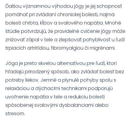
Ďalšou významnou výhodou jógy je jej schopnosť
pomáhať pri zvládaní chronickej bolesti, najmä
bolesti chrbta, kĺbov a svalového napätia. Mnohé
štúdie potvrdzujú, že pravidelné cvičenie jógy môže
znižovať zápal v tele a zlepšovať pohyblivosť u ľudí
trpiacich artritídou, fibromyalgiou či migrénami.
Jóga je preto skvelou alternatívou pre ľudí, ktorí
hľadajú prirodzený spôsob, ako zvládať bolesť bez
potreby liekov. Jemné a plynulé pohyby spolu s
relaxáciou a dýchacími technikami podporujú
uvoľnenie napätia v tele a redukciu bolesti
spôsobenej svalovými dysbalanciami alebo
stresom.