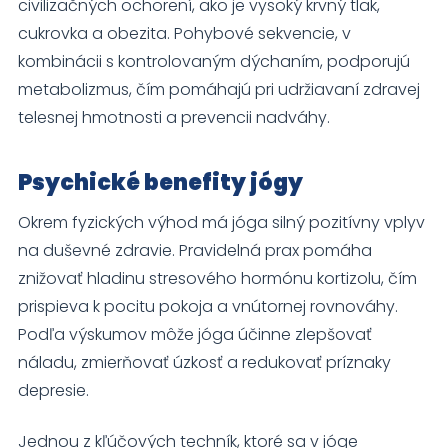
civilizačných ochorení, ako je vysoký krvný tlak,
cukrovka a obezita. Pohybové sekvencie, v
kombinácii s kontrolovaným dýchaním, podporujú
metabolizmus, čím pomáhajú pri udržiavaní zdravej
telesnej hmotnosti a prevencii nadváhy.
Psychické benefity jógy
Okrem fyzických výhod má jóga silný pozitívny vplyv
na duševné zdravie. Pravidelná prax pomáha
znižovať hladinu stresového hormónu kortizolu, čím
prispieva k pocitu pokoja a vnútornej rovnováhy.
Podľa výskumov môže jóga účinne zlepšovať
náladu, zmierňovať úzkosť a redukovať príznaky
depresie.
Jednou z kľúčových techník, ktoré sa v jóge