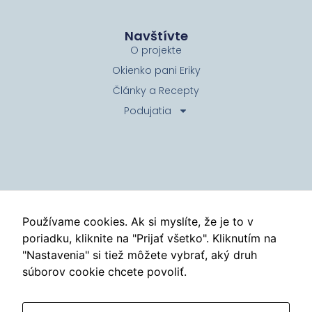
Navštívte
O projekte
Okienko pani Eriky
Články a Recepty
Podujatia
Kontakt
info@tyzdenprevencie.sk
Používame cookies. Ak si myslíte, že je to v
poriadku, kliknite na "Prijať všetko". Kliknutím na
Zásady ochrany osobných údajov
"Nastavenia" si tiež môžete vybrať, aký druh
©
Týždeň prevencie
2026
súborov cookie chcete povoliť.