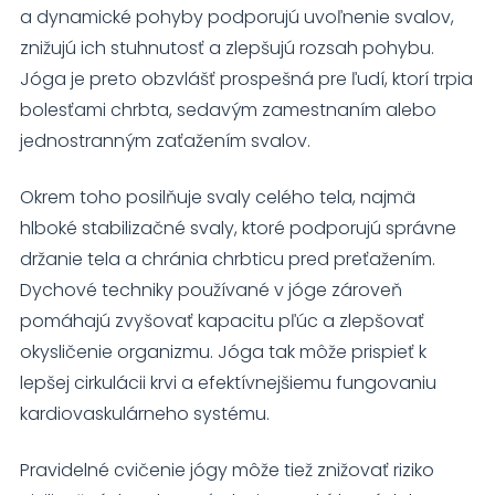
a dynamické pohyby podporujú uvoľnenie svalov,
svojich záujmov
a správania
znižujú ich stuhnutosť a zlepšujú rozsah pohybu.
počas návštevy
Jóga je preto obzvlášť prospešná pre ľudí, ktorí trpia
našej stránky
bolesťami chrbta, sedavým zamestnaním alebo
zvyšujete šancu
na zobrazenie
jednostranným zaťažením svalov.
kvalitnejšie
prispôsobeného
Okrem toho posilňuje svaly celého tela, najmä
obsahu a
ponúk.
hlboké stabilizačné svaly, ktoré podporujú správne
držanie tela a chránia chrbticu pred preťažením.
Dychové techniky používané v jóge zároveň
pomáhajú zvyšovať kapacitu pľúc a zlepšovať
okysličenie organizmu. Jóga tak môže prispieť k
lepšej cirkulácii krvi a efektívnejšiemu fungovaniu
kardiovaskulárneho systému.
Pravidelné cvičenie jógy môže tiež znižovať riziko