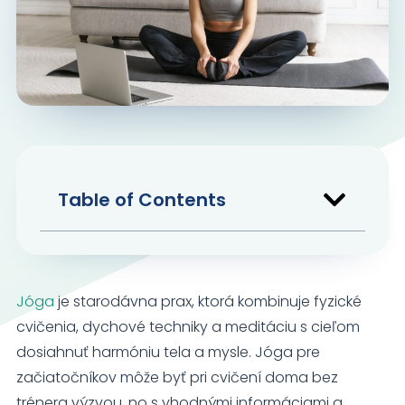
Nevyhnutné
Tieto súbory
cookie nie sú
voliteľné. Sú
potrebné pre
fungovanie
webovej
stránky.
Table of Contents
Štatistiky
Aby sme
mohli
zlepšiť
Jóga
je starodávna prax, ktorá kombinuje fyzické
funkčnosť
a štruktúru
cvičenia, dychové techniky a meditáciu s cieľom
webovej
dosiahnuť harmóniu tela a mysle. Jóga pre
stránky na
začiatočníkov môže byť pri cvičení doma bez
základe
spôsobu
trénera výzvou, no s vhodnými informáciami a