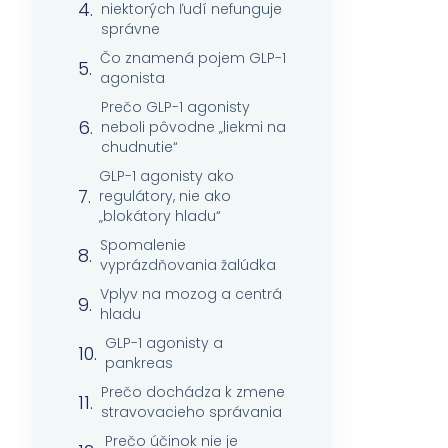
niektorých ľudí nefunguje
správne
Čo znamená pojem GLP-1
agonista
Prečo GLP-1 agonisty
neboli pôvodne „liekmi na
chudnutie“
GLP-1 agonisty ako
regulátory, nie ako
„blokátory hladu“
Spomalenie
vyprázdňovania žalúdka
Vplyv na mozog a centrá
hladu
GLP-1 agonisty a
pankreas
Prečo dochádza k zmene
stravovacieho správania
Prečo účinok nie je