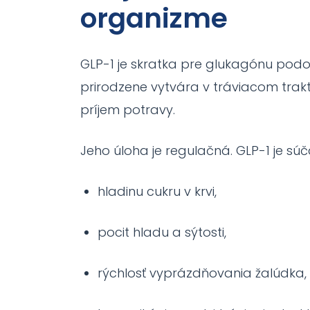
organizme
GLP-1 je skratka pre glukagónu podob
prirodzene vytvára v tráviacom trak
príjem potravy.
Jeho úloha je regulačná. GLP-1 je sú
hladinu cukru v krvi,
pocit hladu a sýtosti,
rýchlosť vyprázdňovania žalúdka,