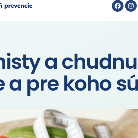
isty a chudnut
le a pre koho s