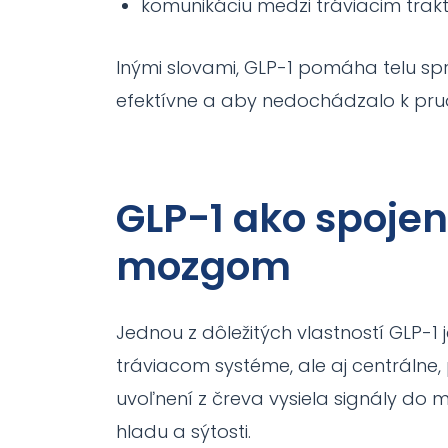
komunikáciu medzi tráviacim tr
Inými slovami, GLP-1 pomáha telu spr
efektívne a aby nedochádzalo k pr
GLP-1 ako spoje
mozgom
Jednou z dôležitých vlastností GLP-1 
tráviacom systéme, ale aj centrálne
uvoľnení z čreva vysiela signály do m
hladu a sýtosti.