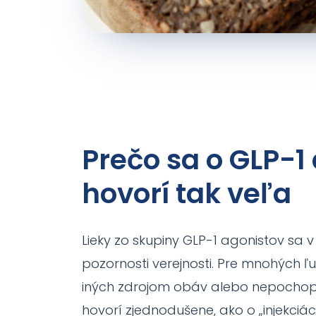
Prečo sa o GLP-1
hovorí tak veľa
Lieky zo skupiny GLP-1 agonistov sa 
pozornosti verejnosti. Pre mnohých ľ
iných zdrojom obáv alebo nepochope
hovorí zjednodušene, ako o „injekciá