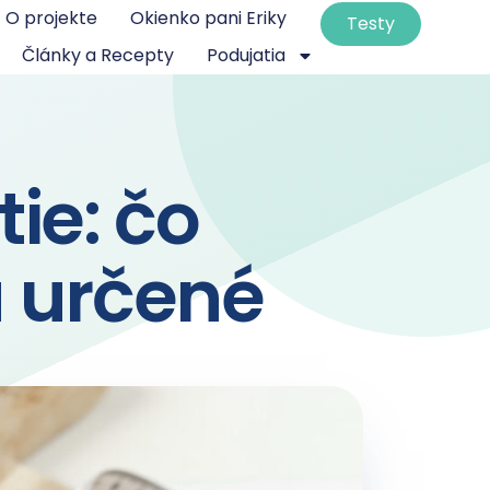
O projekte
Okienko pani Eriky
Testy
×
Články a Recepty
Podujatia
ie: čo
ú určené