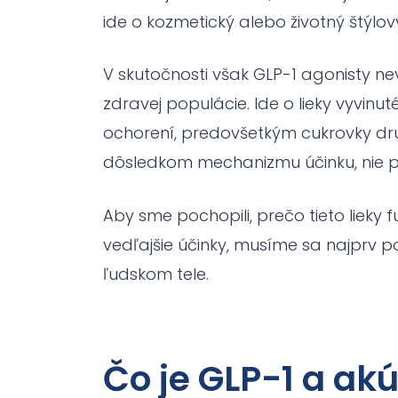
ide o kozmetický alebo životný štýlov
V skutočnosti však GLP-1 agonisty ne
zdravej populácie. Ide o lieky vyvin
ochorení, predovšetkým cukrovky dru
dôsledkom mechanizmu účinku, nie 
Aby sme pochopili, prečo tieto lieky 
vedľajšie účinky, musíme sa najprv po
ľudskom tele.
Čo je GLP-1 a ak