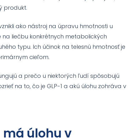
svojich záujmov
ý produkt.
a správania
počas návštevy
našej stránky
vznikli ako nástroj na úpravu hmotnosti u
zvyšujete šancu
uté na liečbu konkrétnych metabolických
na zobrazenie
kvalitnejšie
hého typu. Ich účinok na telesnú hmotnosť je
prispôsobeného
obsahu a
primárnym cieľom.
ponúk.
fungujú a prečo u niektorých ľudí spôsobujú
zrieť na to, čo je GLP-1 a akú úlohu zohráva v
ú má úlohu v