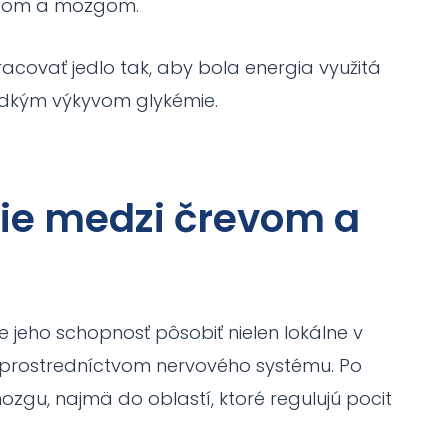
aktom a mozgom.
acovať jedlo tak, aby bola energia využitá
udkým výkyvom glykémie.
nie medzi črevom a
je jeho schopnosť pôsobiť nielen lokálne v
, prostredníctvom nervového systému. Po
ozgu, najmä do oblastí, ktoré regulujú pocit