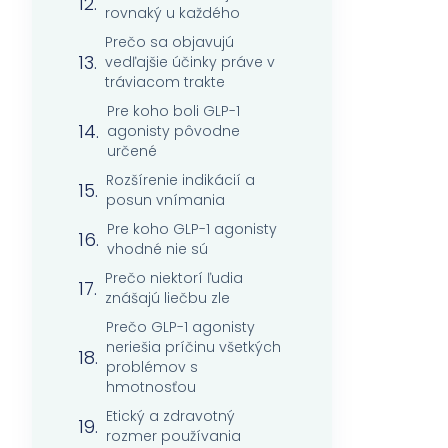
rovnaký u každého
Prečo sa objavujú
vedľajšie účinky práve v
tráviacom trakte
Pre koho boli GLP-1
agonisty pôvodne
určené
Rozšírenie indikácií a
posun vnímania
Pre koho GLP-1 agonisty
vhodné nie sú
Prečo niektorí ľudia
znášajú liečbu zle
Prečo GLP-1 agonisty
neriešia príčinu všetkých
problémov s
hmotnosťou
Etický a zdravotný
rozmer používania