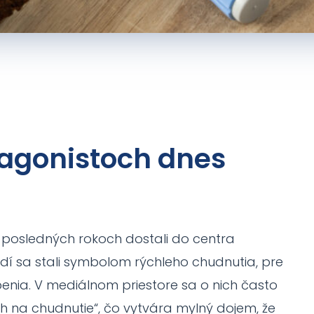
používania
webovej
stránky.
Používateľská
spokojnosť
Aby naša
stránka počas
vašej návštevy
 agonistoch dnes
fungovala čo
najlepšie. Ak
tieto súbory
cookie
odmietnete,
niektoré funkcie
v posledných rokoch dostali do centra
z webovej
stránky zmiznú.
udí sa stali symbolom rýchleho chudnutia, pre
nia. V mediálnom priestore sa o nich často
Marketing
ch na chudnutie“, čo vytvára mylný dojem, že
Zdieľaním