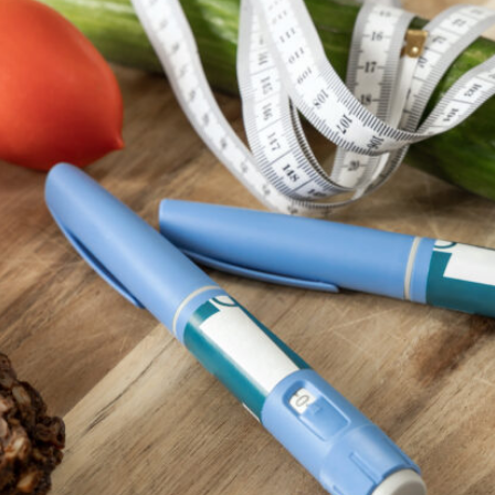
Nevyhnutné
Tieto súbory
cookie nie sú
voliteľné. Sú
potrebné pre
fungovanie
webovej
stránky.
Štatistiky
Aby sme
mohli
zlepšiť
funkčnosť
a štruktúru
webovej
stránky na
základe
spôsobu