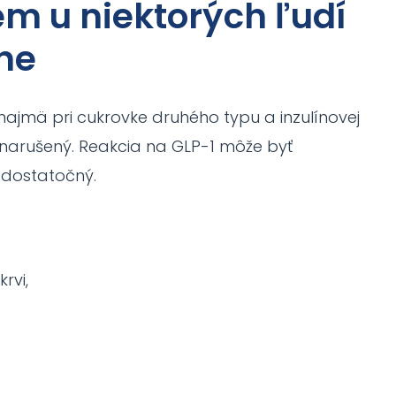
ém u niektorých ľudí
ne
najmä pri cukrovke druhého typu a inzulínovej
m narušený. Reakcia na GLP-1 môže byť
edostatočný.
rvi,