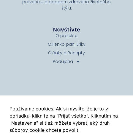
prevenciu a podporu zdravého životného
štýlu.
Navštívte
O projekte
Okienko pani Eriky
Články a Recepty
Podujatia
Kontakt
info@tyzdenprevencie.sk
Používame cookies. Ak si myslíte, že je to v
poriadku, kliknite na "Prijať všetko". Kliknutím na
Zásady ochrany osobných údajov
"Nastavenia" si tiež môžete vybrať, aký druh
©
Týždeň prevencie
2026
súborov cookie chcete povoliť.