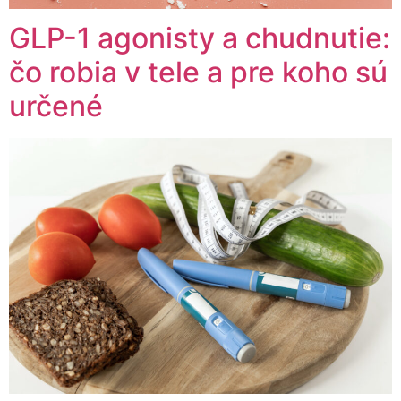
GLP-1 agonisty a chudnutie:
čo robia v tele a pre koho sú
určené