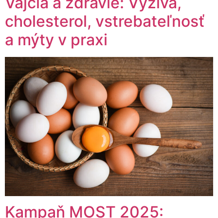
Vajcia a zdravie: Výživa,
cholesterol, vstrebateľnosť
a mýty v praxi
Kampaň MOST 2025: