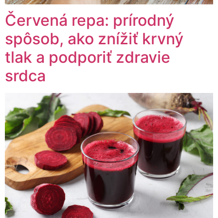
Červená repa: prírodný
spôsob, ako znížiť krvný
tlak a podporiť zdravie
srdca