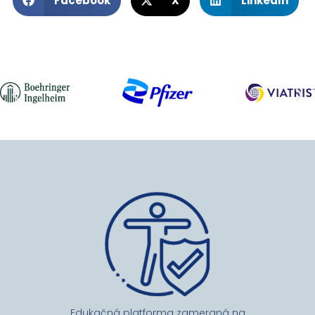
Facebook
X
LinkedIn
používania
webovej
stránky.
Používateľská
spokojnosť
Aby naša
stránka počas
vašej návštevy
fungovala čo
najlepšie. Ak
tieto súbory
cookie
odmietnete,
niektoré funkcie
z webovej
stránky zmiznú.
Marketing
Edukačná platforma zameraná na
Zdieľaním