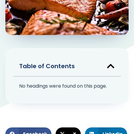
Nevyhnutné
Tieto súbory
cookie nie sú
voliteľné. Sú
potrebné pre
fungovanie
webovej
stránky.
Table of Contents
Štatistiky
Aby sme
No headings were found on this page.
mohli
zlepšiť
funkčnosť
a štruktúru
webovej
stránky na
základe
spôsobu