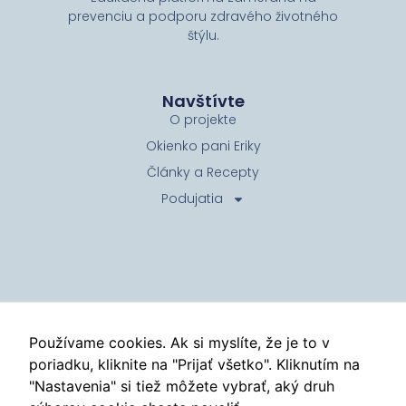
prevenciu a podporu zdravého životného
svojich záujmov
štýlu.
a správania
počas návštevy
našej stránky
zvyšujete šancu
Navštívte
na zobrazenie
O projekte
kvalitnejšie
prispôsobeného
Okienko pani Eriky
obsahu a
Články a Recepty
ponúk.
Podujatia
Kontakt
info@tyzdenprevencie.sk
Používame cookies. Ak si myslíte, že je to v
poriadku, kliknite na "Prijať všetko". Kliknutím na
Zásady ochrany osobných údajov
"Nastavenia" si tiež môžete vybrať, aký druh
©
Týždeň prevencie
2026