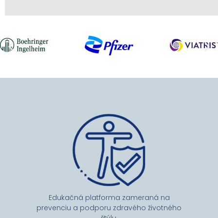
p
w
s
P
s
A
s
v
f
n
t
c
o
n
z
s
Edukačná platforma zameraná na
M
prevenciu a podporu zdravého životného
Z