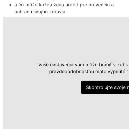
a čo môže každá žena urobiť pre prevenciu a
ochranu svojho zdravia.
N
T
c
v
p
f
w
s
Vaše nastavenia vám môžu brániť v zobra
pravdepodobnosťou máte vypnuté "P
Š
A
m
Skontrolujte svoje 
z
f
a
w
s
z
s