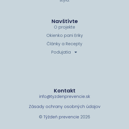
štýlu.
s
a
p
Navštívte
n
O projekte
z
n
Okienko pani Eriky
k
Články a Recepty
p
o
Podujatia
p
Kontakt
info@tyzdenprevencie.sk
Zásady ochrany osobných údajov
©
Týždeň prevencie
2026